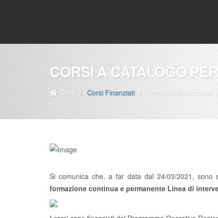
CORSI A CATALOGO PER
Corsi
Corsi Finanziati
Corsi per Disoccupati
/
/
Si comunica che, a far data dal 24/03/2021, sono 
formazione continua e permanente Linea di interv
I corsi sono finanziati dal Programma Operativo Regi