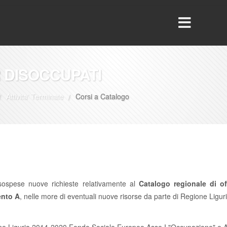
 DISOCCUPATI
Attivita' Terminate
Corsi a Catalogo
/
/
sospese nuove richieste relativamente al
Catalogo regionale di of
ento A
, nelle more di eventuali nuove risorse da parte di Regione Liguri
one Liguria 2014-2020 Fondo Sociale Europeo Asse I "Occupazione" e As