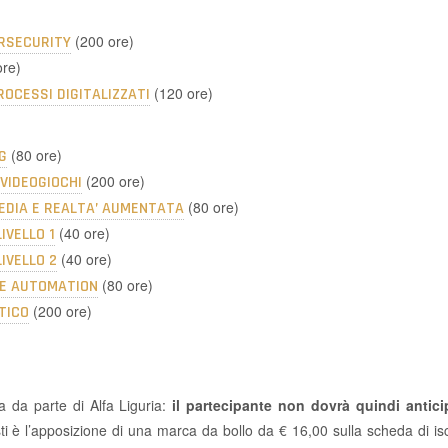
(200 ore)
ERSECURITY
ore)
(120 ore)
ROCESSI DIGITALIZZATI
(80 ore)
G
(200 ore)
VIDEOGIOCHI
(80 ore)
MEDIA E REALTA’ AUMENTATA
(40 ore)
IVELLO 1
(40 ore)
LIVELLO 2
(80 ore)
CE AUTOMATION
(200 ore)
TICO
a da parte di Alfa Liguria:
il partecipante non dovrà quindi antici
isti è l’apposizione di una marca da bollo da € 16,00 sulla scheda di 