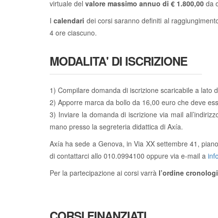
virtuale del
valore massimo annuo di € 1.800,00
da d
I
calendari
dei corsi saranno definiti al raggiungiment
4 ore ciascuno.
MODALITA' DI ISCRIZIONE
1) Compilare domanda di iscrizione scaricabile a lato del
2) Apporre marca da bollo da 16,00 euro che deve es
3) Inviare la domanda di iscrizione via mail all’indiriz
mano presso la segreteria didattica di Axía.
Axía ha sede a Genova, in Via XX settembre 41, piano 3:
di contattarci allo 010.0994100 oppure via e-mail a
inf
Per la partecipazione ai corsi varrà
l’ordine cronolog
CORSI FINANZIATI