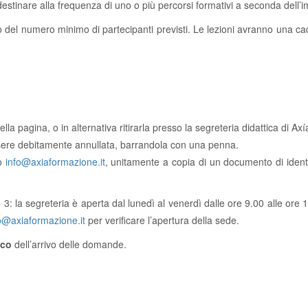
estinare alla frequenza di uno o più percorsi formativi a seconda dell’
o del numero minimo di partecipanti previsti. Le lezioni avranno una ca
la pagina, o in alternativa ritirarla presso la segreteria didattica di Axí
sere debitamente annullata, barrandola con una penna.
zo
info@axiaformazione.it
, unitamente a copia di un documento di identit
 la segreteria è aperta dal lunedì al venerdì dalle ore 9.00 alle ore 13.
o@axiaformazione.it
per verificare l’apertura della sede.
ico
dell’arrivo delle domande.