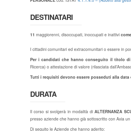
PERSONALE
cod. ISTAT
4.1.1.4.0 – (Addetti alla ges
DESTINATARI
11
maggiorenni, disoccupati, inoccupati e inattivi
come 
I cittadini comunitari ed extracomunitari o essere in 
Per i candidati che hanno conseguito il titolo di 
Ricerca) o attestazione di valore (rilasciata dall’Ambas
Tutti i requisiti devono essere posseduti alla data d
DURATA
Il corso si svolgerà in modalità di
ALTERNANZA SC
presso aziende che hanno già sottoscritto con Axia un 
Di seguito le Aziende che hanno aderito: