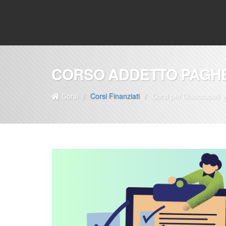
CORSO ADDETTO PAGHE
Corsi
Corsi Finanziati
Corsi per Disoccupati
/
/