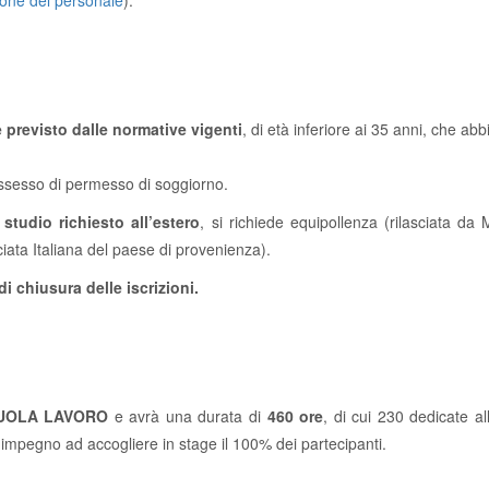
tione del personale
).
previsto dalle normative vigenti
, di età inferiore ai 35 anni, che ab
possesso di permesso di soggiorno.
studio richiesto all’estero
, si richiede equipollenza (rilasciata da 
ciata Italiana del paese di provenienza).
i chiusura delle iscrizioni.
UOLA LAVORO
e avrà una durata di
460 ore
, di cui 230 dedicate a
impegno ad accogliere in stage il 100% dei partecipanti.