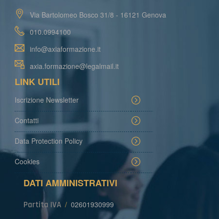
Via Bartolomeo Bosco 31/8 - 16121 Genova
010.0994100
info@axiaformazione.it
axia.formazione@legalmail.it
LINK UTILI
Iscrizione Newsletter
Contatti
Data Protection Policy
Cookies
DATI AMMINISTRATIVI
Partita IVA
/
02601930999