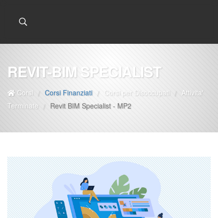
REVIT-BIM SPECIALIST
Corsi
Corsi Finanziati
Corsi per Disoccupati
Attivita'
/
/
/
Terminate
Revit BIM Specialist - MP2
/