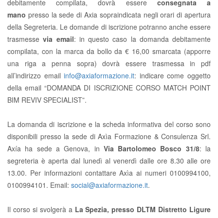
debitamente compilata, dovrà essere
consegnata a
mano
presso la sede di Axia sopraindicata negli orari di apertura
della Segreteria. Le domande di iscrizione potranno anche essere
trasmesse
via email
: in questo caso la domanda debitamente
compilata, con la marca da bollo da € 16,00 smarcata (apporre
una riga a penna sopra) dovrà essere trasmessa in pdf
all’indirizzo email
info@axiaformazione.it
: indicare come oggetto
della email “DOMANDA DI ISCRIZIONE CORSO MATCH POINT
BIM REVIV SPECIALIST”.
La domanda di iscrizione e la scheda informativa del corso sono
disponibili presso la sede di Axìa Formazione & Consulenza Srl.
Axía ha sede a Genova, in
Via Bartolomeo Bosco 31/8
: la
segreteria è aperta dal lunedì al venerdì dalle ore 8.30 alle ore
13.00. Per informazioni contattare Axìa ai numeri 0100994100,
0100994101. Email:
social@axiaformazione.it
.
Il corso si svolgerà a
La Spezia, presso DLTM Distretto Ligure